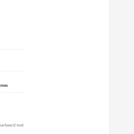
umes
emarkeerd met