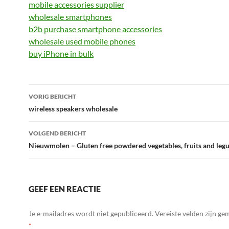
​mobile accessories supplier
wholesale smartphones
b2b purchase smartphone accessories
wholesale used mobile phones
buy iPhone in bulk
Bericht
VORIG BERICHT
navigatie
wireless speakers wholesale
VOLGEND BERICHT
Nieuwmolen – Gluten free powdered vegetables, fruits and leg
GEEF EEN REACTIE
Je e-mailadres wordt niet gepubliceerd.
Vereiste velden zijn g
*