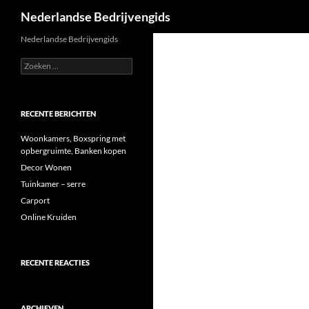
Zoeken
Nederlandse Bedrijvengids
Ga
Nederlandse Bedrijvengids
naar
Zoeken
de
naar:
inhoud
RECENTE BERICHTEN
Woonkamers, Boxspring met
opbergruimte, Banken kopen
Decor Wonen
Tuinkamer – serre
Carport
Online Kruiden
RECENTE REACTIES
ARCHIEVEN