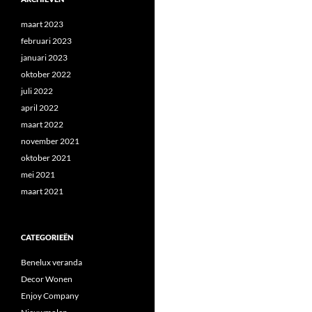
maart 2023
februari 2023
januari 2023
oktober 2022
juli 2022
april 2022
maart 2022
november 2021
oktober 2021
mei 2021
maart 2021
CATEGORIEËN
Benelux veranda
Decor Wonen
Enjoy Company