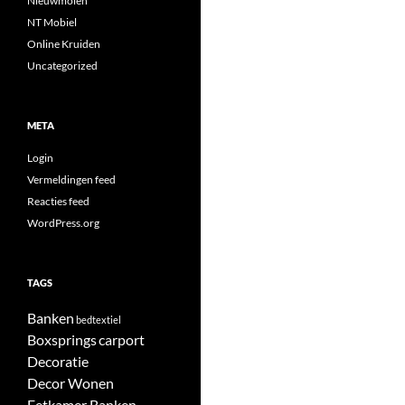
Nieuwmolen
NT Mobiel
Online Kruiden
Uncategorized
META
Login
Vermeldingen feed
Reacties feed
WordPress.org
TAGS
Banken
bedtextiel
Boxsprings
carport
Decoratie
Decor Wonen
Eetkamer Banken