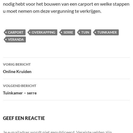
nodig hebt voor het bouwen van een carport en welke stappen
u moet nemen om deze vergunning te verkrijgen.
CARPORT
OVERKAPPING
SERRE
TUIN
TUINKAMER
VERANDA
Bericht
VORIG BERICHT
navigatie
Online Kruiden
VOLGEND BERICHT
Tuinkamer – serre
GEEF EEN REACTIE
Je e-mailadres wordt niet gepubliceerd.
Vereiste velden zijn