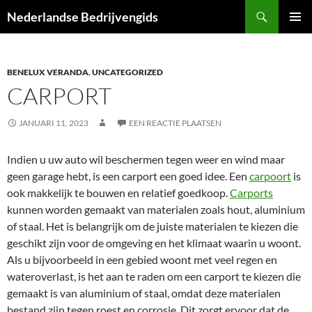
Ga
Zoeken
Nederlandse Bedrijvengids
naar
PRIMAI
de
MENU
inhoud
BENELUX VERANDA
,
UNCATEGORIZED
CARPORT
JANUARI 11, 2023
EEN REACTIE PLAATSEN
Indien u uw auto wil beschermen tegen weer en wind maar
geen garage hebt, is een carport een goed idee. Een
carpoort
is
ook makkelijk te bouwen en relatief goedkoop.
Carports
kunnen worden gemaakt van materialen zoals hout, aluminium
of staal. Het is belangrijk om de juiste materialen te kiezen die
geschikt zijn voor de omgeving en het klimaat waarin u woont.
Als u bijvoorbeeld in een gebied woont met veel regen en
wateroverlast, is het aan te raden om een carport te kiezen die
gemaakt is van aluminium of staal, omdat deze materialen
bestand zijn tegen roest en corrosie. Dit zorgt ervoor dat de